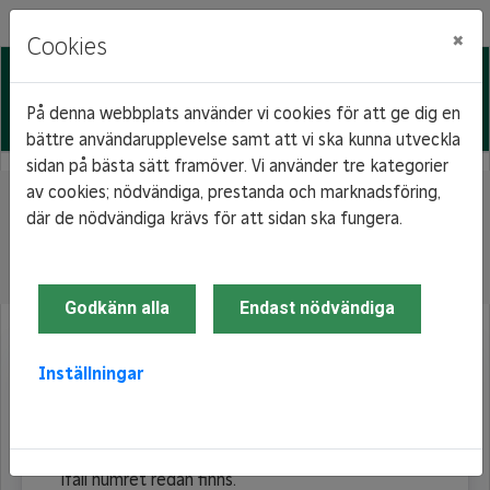
×
Cookies
På denna webbplats använder vi cookies för att ge dig en
bättre användarupplevelse samt att vi ska kunna utveckla
sidan på bästa sätt framöver. Vi använder tre kategorier
av cookies; nödvändiga, prestanda och marknadsföring,
Hem
Mina sidor
Registrera dig
där de nödvändiga krävs för att sidan ska fungera.
Registrering sökande
Registrering sökande
Godkänn alla
Endast nödvändiga
Inställningar
Fyll i ditt
person-/organisations-/samordningsnummer och
tryck på registrera dig. En validering kommer ske
ifall numret redan finns.